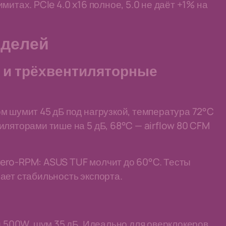
итах. PCIe 4.0 x16 полное, 5.0 не даёт +1% на
оделей
 и трёхвентиляторные
м шумит 45 дБ под нагрузкой, температура 72°C
иляторами тише на 5 дБ, 68°C — airflow 80 CFM
ero-RPM: ASUS TUF молчит до 60°C. Тесты
ает стабильность экспорта.
и 500W, шум 35 дБ. Идеально для оверклокеров