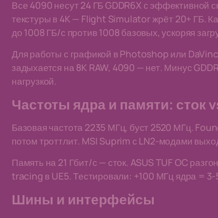
Все 4090 несут 24 ГБ GDDR6X с эффективной ск
текстуры в 4K — Flight Simulator жрёт 20+ ГБ
до 1008 ГБ/с против 1008 базовых, ускоряя загр
Для работы с графикой в Photoshop или DaVinc
задыхается на 8K RAW, 4090 — нет. Минус GDDR
нагрузкой.
Частоты ядра и памяти: сток 
Базовая частота 2235 МГц, буст 2520 МГц. Foun
потом троттлит. MSI Suprim с LN2-модами выход
Память на 21 Гбит/с — сток. ASUS TUF OC разгоня
tracing в UE5. Тестировали: +100 МГц ядра = 3-
Шины и интерфейсы