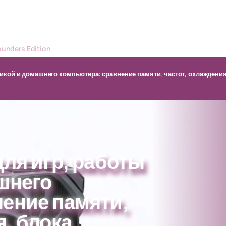
ounders Edition
фикой и домашнего компьютера: сравнение памяти, частот, охлаждени
для игр, работы
шнего
ение памяти,
я, блока