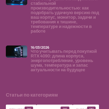
стабильной
производительностью: как
подобрать удачную версию под
ваш корпус, монитор, задачи и
требования к тишине,
температуре и надежности в
работе
16/03/2026
Что учитывать перед покупкой
RTX 4090: длина корпуса,
энергопотребление, уровень
шума, температура и запас
актуальности на будущее
Статьи по категориям