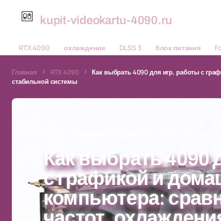
kupit-videokartu-4090.ru
RTX 4090
охлаждение
DLSS 3
блок питания
F
Главная
RTX 4090
Как выбрать 4090 для игр, работы с гра
стабильной системы
kupit-videokartu-4090.ru
14/03/2026
Как выбрать 4090 
с графикой и дома
компьютера: сравн
частот, охлаждени