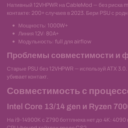
Нативный 12VHPWR на CableMod — без риска me
контакте: 200+ случаев в 2023. Бери PSU с род
Мощность: 1000W+
Линия 12V: 80A+
Модульность: full для airflow
Проблемы совместимости и 
Старые PSU без 12VHPWR — используй ATX 3.0. 
убивает контакт.
Совместимость с процес
Intel Core 13/14 gen и Ryzen 70
На i9-14900K с Z790 боттлнека нет до 4K: 4090
CPU-bound тайтлах вроде CS2.