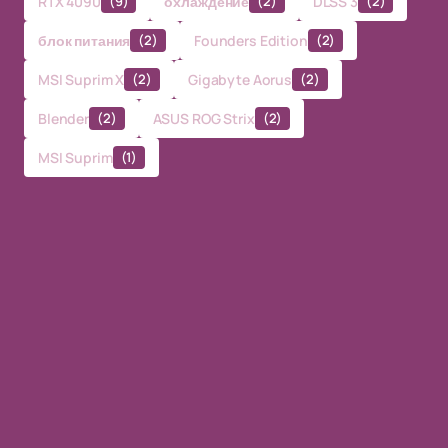
RTX 4090
(9)
охлаждение
(2)
DLSS 3
(2)
блок питания
(2)
Founders Edition
(2)
MSI Suprim X
(2)
Gigabyte Aorus
(2)
Blender
(2)
ASUS ROG Strix
(2)
MSI Suprim
(1)