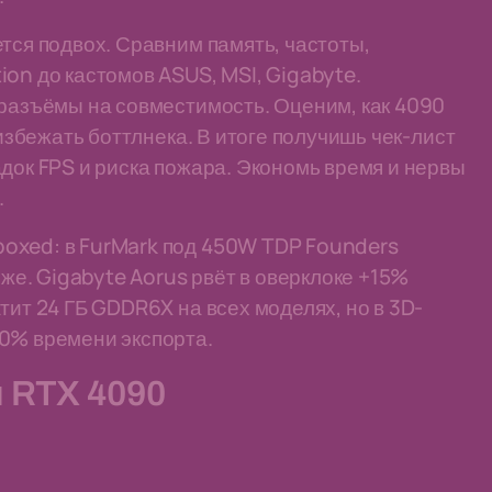
тся подвох. Сравним память, частоты,
on до кастомов ASUS, MSI, Gigabyte.
 разъёмы на совместимость. Оценим, как 4090
 избежать боттлнека. В итоге получишь чек-лист
док FPS и риска пожара. Экономь время и нервы
.
oxed: в FurMark под 450W TDP Founders
 же. Gigabyte Aorus рвёт в оверклоке +15%
тит 24 ГБ GDDR6X на всех моделях, но в 3D-
20% времени экспорта.
 RTX 4090