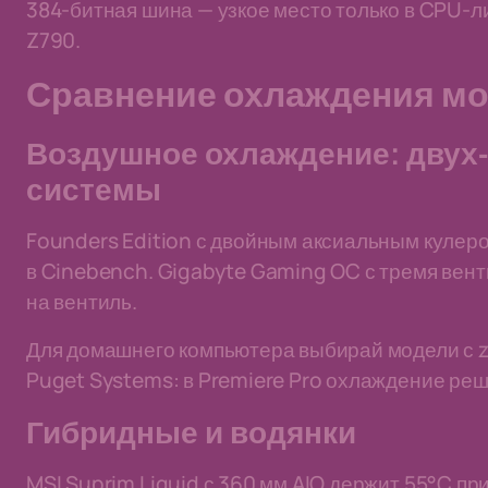
384-битная шина — узкое место только в CPU-лим
Z790.
Сравнение охлаждения м
Воздушное охлаждение: двух-
системы
Founders Edition с двойным аксиальным кулеро
в Cinebench. Gigabyte Gaming OC с тремя вент
на вентиль.
Для домашнего компьютера выбирай модели с z
Puget Systems: в Premiere Pro охлаждение реш
Гибридные и водянки
MSI Suprim Liquid с 360 мм AIO держит 55°C пр