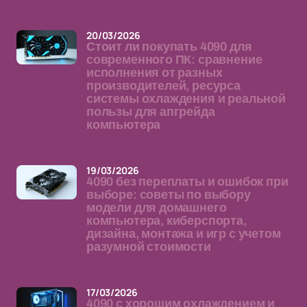
20/03/2026
Стоит ли покупать 4090 для
современного ПК: сравнение
исполнения от разных
производителей, ресурса
системы охлаждения и реальной
пользы для апгрейда
компьютера
19/03/2026
4090 без переплаты и ошибок при
выборе: советы по выбору
модели для домашнего
компьютера, киберспорта,
дизайна, монтажа и игр с учетом
разумной стоимости
17/03/2026
4090 с хорошим охлаждением и