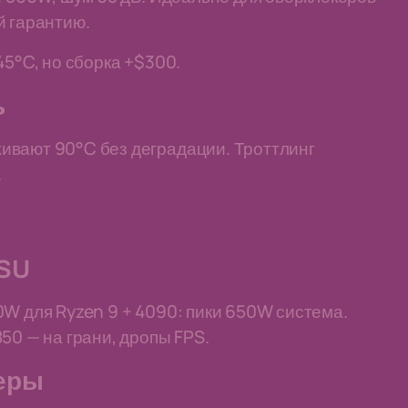
й гарантию.
45°C, но сборка +$300.
ь
ивают 90°C без деградации. Троттлинг
.
PSU
0W для Ryzen 9 + 4090: пики 650W система.
50 — на грани, дропы FPS.
еры