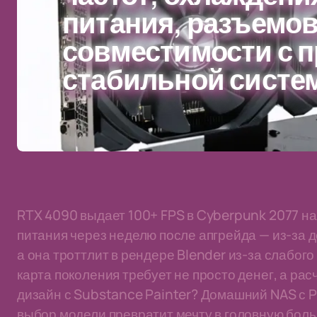
питания, разъемов
совместимости с 
стабильной систе
RTX 4090 выдает 100+ FPS в Cyberpunk 2077 на 4
питания через неделю после апгрейда — из-за д
а она троттлит в рендере Blender из-за слабого
карта поколения требует не просто денег, а рас
дизайн с Substance Painter? Домашний NAS с
выбор модели превратит мечту в головную боль