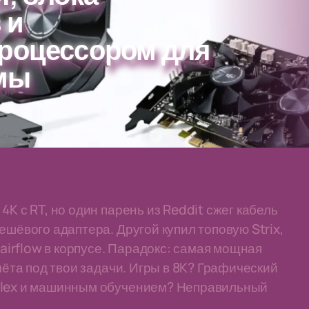
 и
процессором для
мы
K с RT, но один парень из Reddit сжег кабель
ешёвого адаптера. Другой купил топовую Strix,
 airflow в корпусе. Парадокс: самая мощная
чёта под твои задачи. Игры в 8K? Графический
 Plex и машинным обучением? Неправильный
.