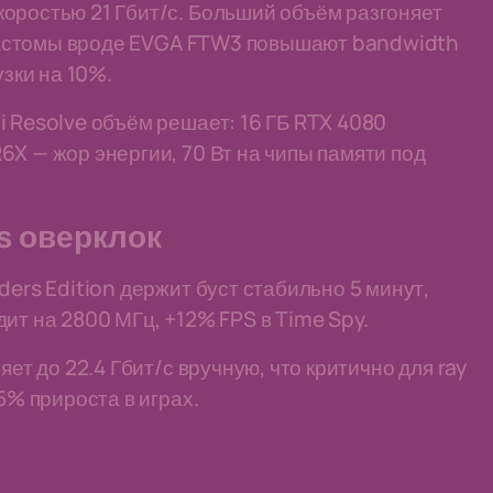
оростью 21 Гбит/с. Больший объём разгоняет
. Кастомы вроде EVGA FTW3 повышают bandwidth
узки на 10%.
i Resolve объём решает: 16 ГБ RTX 4080
6X — жор энергии, 70 Вт на чипы памяти под
vs оверклок
ders Edition держит буст стабильно 5 минут,
ит на 2800 МГц, +12% FPS в Time Spy.
ет до 22.4 Гбит/с вручную, что критично для ray
5% прироста в играх.