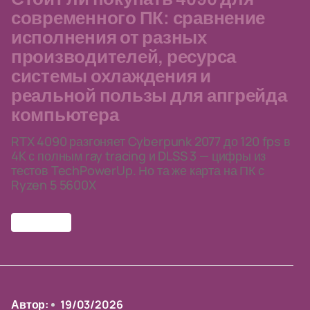
современного ПК: сравнение
исполнения от разных
производителей, ресурса
системы охлаждения и
реальной пользы для апгрейда
компьютера
RTX 4090 разгоняет Cyberpunk 2077 до 120 fps в
4K с полным ray tracing и DLSS 3 — цифры из
тестов TechPowerUp. Но та же карта на ПК с
Ryzen 5 5600X
RTX 4090
Автор:
19/03/2026