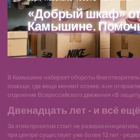
«Добрый шкаф» от
Камышине. Помочь
В Камышине набирает обороты благотворительн
помощи, где вещи меняют хозяев, а не отправля
отделение Всероссийского движения «В защиту
Двенадцать лет - и всё ещ
За этим проектом стоит не разовая инициатива
при центре существует уже более 12 лет - редк