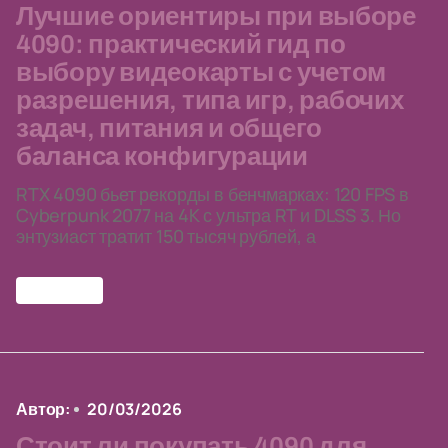
Лучшие ориентиры при выборе
4090: практический гид по
выбору видеокарты с учетом
разрешения, типа игр, рабочих
задач, питания и общего
баланса конфигурации
RTX 4090 бьет рекорды в бенчмарках: 120 FPS в
Cyberpunk 2077 на 4K с ультра RT и DLSS 3. Но
энтузиаст тратит 150 тысяч рублей, а
RTX 4090
Автор:
20/03/2026
Стоит ли покупать 4090 для