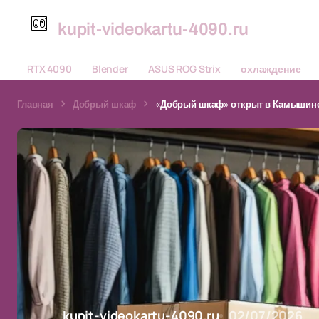
kupit-videokartu-4090.ru
RTX 4090
Blender
ASUS ROG Strix
охлаждение
Главная
Добрый шкаф
«Добрый шкаф» открыт в Камышине
kupit-videokartu-4090.ru
02/07/2026