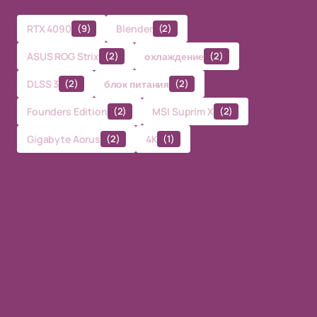
RTX 4090
(9)
Blender
(2)
ASUS ROG Strix
(2)
охлаждение
(2)
DLSS 3
(2)
блок питания
(2)
Founders Edition
(2)
MSI Suprim X
(2)
Gigabyte Aorus
(2)
4K
(1)