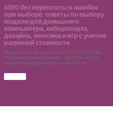
4090 без переплаты и ошибок
при выборе: советы по выбору
модели для домашнего
компьютера, киберспорта,
дизайна, монтажа и игр с учетом
разумной стоимости
Представьте: вы запускаете RTX 4090 в Crysis
Remastered на максимуме — 144 FPS в 4K без
единого проседания. Карта жрёт 450 Вт,
RTX 4090