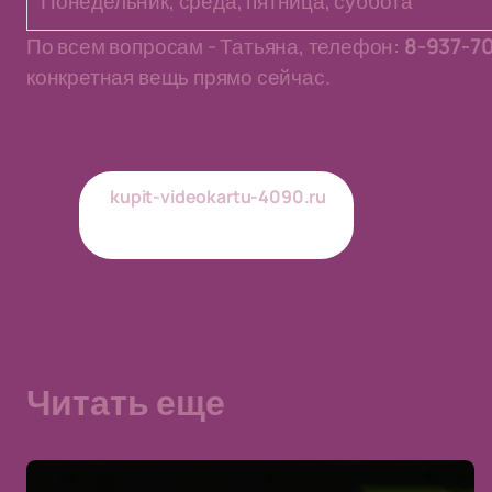
Понедельник, среда, пятница, суббота
По всем вопросам - Татьяна, телефон:
8-937-7
конкретная вещь прямо сейчас.
kupit-videokartu-4090.ru
Обновлено
02/07/2026
Читать еще