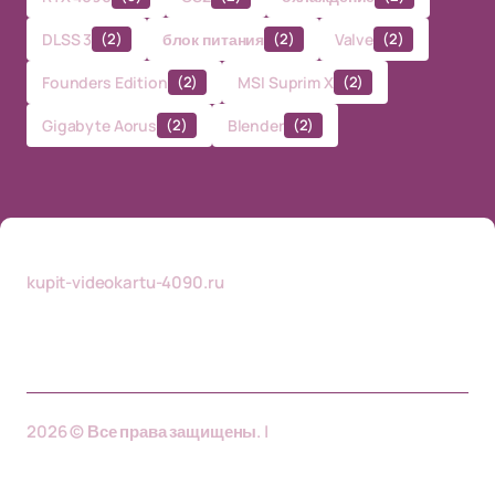
DLSS 3
(2)
блок питания
(2)
Valve
(2)
Founders Edition
(2)
MSI Suprim X
(2)
Gigabyte Aorus
(2)
Blender
(2)
kupit-videokartu-4090.ru
2026 © Все права защищены. |
kupit-videokartu-
4090.ru