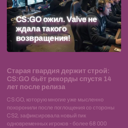
CS:GO ожил. Valve не
ждала такого
возвращения!
Старая гвардия держит строй:
CS:GO бьёт рекорды спустя 14
лет после релиза
CS:GO, которую многие уже мысленно
похоронили после поглощения со стороны
CS2, зафиксировала новый пик
одновременных игроков - более 68 000