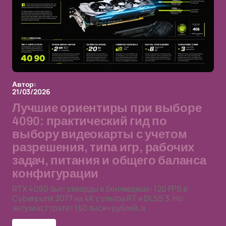
Автор:
21/03/2026
Лучшие ориентиры при выборе
4090: практический гид по
выбору видеокарты с учетом
разрешения, типа игр, рабочих
задач, питания и общего баланса
конфигурации
RTX 4090 бьет рекорды в бенчмарках: 120 FPS в
Cyberpunk 2077 на 4K с ультра RT и DLSS 3. Но
энтузиаст тратит 150 тысяч рублей, а
RTX 4090