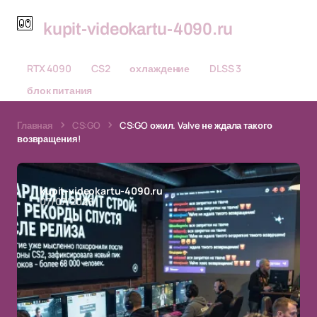
kupit-videokartu-4090.ru
RTX 4090
CS2
охлаждение
DLSS 3
блок питания
Главная
CS:GO
CS:GO ожил. Valve не ждала такого
возвращения!
kupit-videokartu-4090.ru
07/07/2026