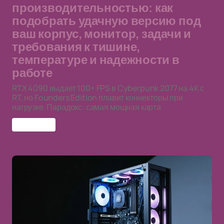
производительностью: как
подобрать удачную версию под
ваш корпус, монитор, задачи и
требования к тишине,
температуре и надежности в
работе
RTX 4090 выдает 100+ FPS в Cyberpunk 2077 на 4K с
RT, но Founders Edition плавит коннекторы при
нагрузке. Парадокс: самая мощная карта
RTX 4090