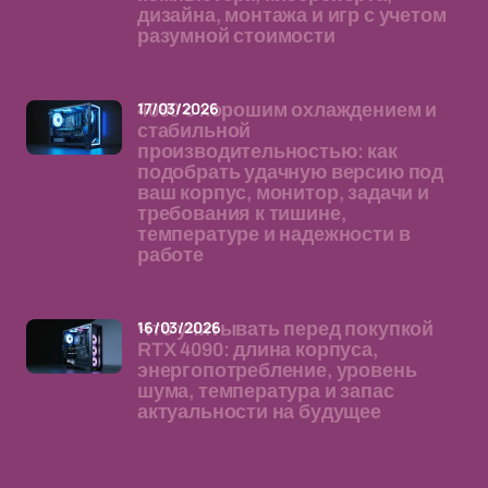
дизайна, монтажа и игр с учетом
разумной стоимости
17/03/2026
4090 с хорошим охлаждением и
стабильной
производительностью: как
подобрать удачную версию под
ваш корпус, монитор, задачи и
требования к тишине,
температуре и надежности в
работе
16/03/2026
Что учитывать перед покупкой
RTX 4090: длина корпуса,
энергопотребление, уровень
шума, температура и запас
актуальности на будущее