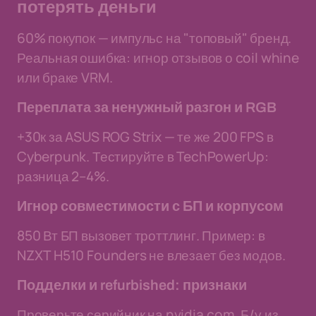
потерять деньги
60% покупок — импульс на "топовый" бренд.
Реальная ошибка: игнор отзывов о coil whine
или браке VRM.
Переплата за ненужный разгон и RGB
+30к за ASUS ROG Strix — те же 200 FPS в
Cyberpunk. Тестируйте в TechPowerUp:
разница 2–4%.
Игнор совместимости с БП и корпусом
850 Вт БП вызовет троттлинг. Пример: в
NZXT H510 Founders не влезает без модов.
Подделки и refurbished: признаки
Проверьте серийник на nvidia.com. Б/у из