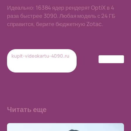
Идеально: 16384 ядер рендерят OptiX в 4
раза быстрее 3090. Любая модель с 24 ГБ
справится, берите бюджетную Zotac.
kupit-videokartu-4090.ru
RTX 4090
19/03/2026
Обновлено
Читать еще