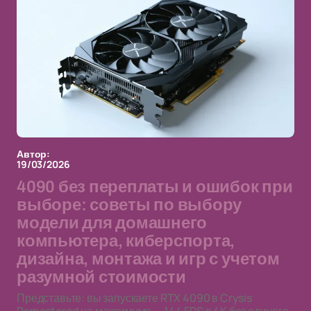
Автор:
19/03/2026
4090 без переплаты и ошибок при
выборе: советы по выбору
модели для домашнего
компьютера, киберспорта,
дизайна, монтажа и игр с учетом
разумной стоимости
Представьте: вы запускаете RTX 4090 в Crysis