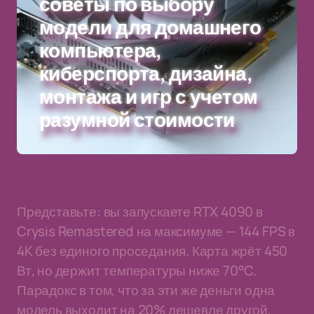
советы по выбору
модели для домашнего
компьютера,
киберспорта, дизайна,
монтажа и игр с учетом
разумной стоимости
Представьте: вы запускаете RTX 4090 в
Crysis Remastered на максимуме — 144 FPS в
4K без единого проседания. Карта жрёт 450
Вт, но держит температуры ниже 70°C.
Парадокс в том, что за эти же деньги одна
модель выходит на 20% дешевле другой,