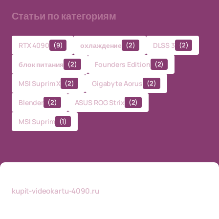
Статьи по категориям
RTX 4090
(9)
охлаждение
(2)
DLSS 3
(2)
блок питания
(2)
Founders Edition
(2)
MSI Suprim X
(2)
Gigabyte Aorus
(2)
Blender
(2)
ASUS ROG Strix
(2)
MSI Suprim
(1)
kupit-videokartu-4090.ru