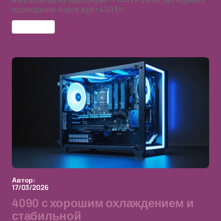
Remastered на максимуме — 144 FPS в 4K без единого
проседания. Карта жрёт 450 Вт,
RTX 4090
Автор:
17/03/2026
4090 с хорошим охлаждением и
стабильной