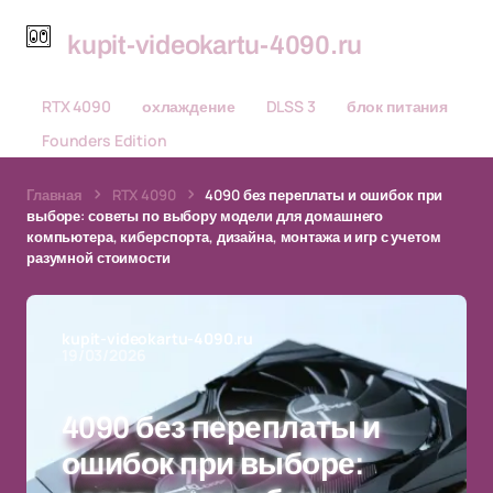
kupit-videokartu-4090.ru
RTX 4090
охлаждение
DLSS 3
блок питания
Founders Edition
Главная
RTX 4090
4090 без переплаты и ошибок при
выборе: советы по выбору модели для домашнего
компьютера, киберспорта, дизайна, монтажа и игр с учетом
разумной стоимости
kupit-videokartu-4090.ru
19/03/2026
4090 без переплаты и
ошибок при выборе: